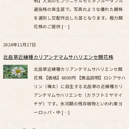
明】人気のピンクニゲルセミダブル～ダブル
選抜株の実生苗で。写真のような優れた親株
を選別し交配作出した苗となります。極力開
花株のご提供 […]
2024年11月17日
北岳草近縁種カリアンテマムサハリエンセ開花株
北岳草近縁種カリアンテマムサハリエンセ開
花株 【価格】6000円 【商品説明】ロシアサハ
リン（樺太）に自生する北岳草の近縁種カリ
アンテマムサハリエンセ（カラフトミヤマイ
チゲ）です。氷河期の残存植物といわれ東ヨ
ーロッパ・中 […]