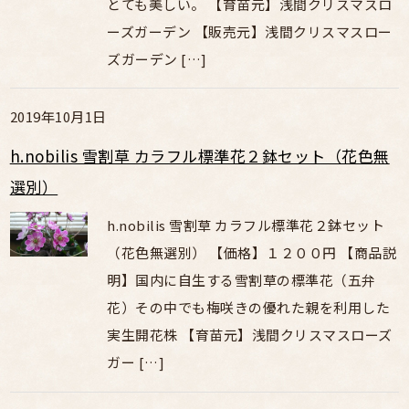
とても美しい。 【育苗元】浅間クリスマスロ
ーズガーデン 【販売元】浅間クリスマスロー
ズガーデン […]
2019年10月1日
h.nobilis 雪割草 カラフル標準花２鉢セット（花色無
選別）
h.nobilis 雪割草 カラフル標準花２鉢セット
（花色無選別） 【価格】１２００円 【商品説
明】国内に自生する雪割草の標準花（五弁
花）その中でも梅咲きの優れた親を利用した
実生開花株 【育苗元】浅間クリスマスローズ
ガー […]