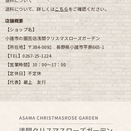
送料について
送料について、詳しくは
こちら
をご確認ください。
店舗概要
【ショップ名】
小諸市の園芸店浅間クリスマスローズガーデン
【所在地】
〒384-0092 長野県小諸市平原665-1
【TEL】
0267-25-1224
【営業時間】
10：00～17：00
【定休日】
不定休
【代表】
最上 友行