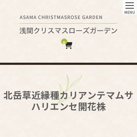
MENU
0
北岳草近縁種カリアンテマムサ
ハリエンセ開花株