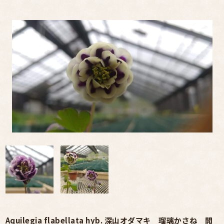
Aquilegia flabellata hyb. 深山オダマキ 瑠璃かさね 開