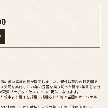
00
せ
た事の無い真紅の花が開花しました。親株は蓼科の植栽園で
ス交配を実施し2024年の猛暑を乗り切った発芽2年苗をを出
cm硬質プラポット仕立てでのご提供になります。
れた親木より種子を採種、播種された物で当園のオリジナル
いない植物ですから栽培に自信の無い方はご遠慮下さいま