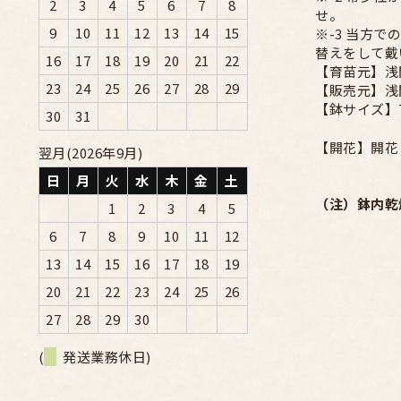
2
3
4
5
6
7
8
せ。
9
10
11
12
13
14
15
※-3 当方
替えをして戴
16
17
18
19
20
21
22
【育苗元】浅
23
24
25
26
27
28
29
【販売元】浅
【鉢サイズ】7
30
31
【開花】開花
翌月(2026年9月)
日
月
火
水
木
金
土
（注）鉢内乾
1
2
3
4
5
6
7
8
9
10
11
12
13
14
15
16
17
18
19
20
21
22
23
24
25
26
27
28
29
30
(
発送業務休日)