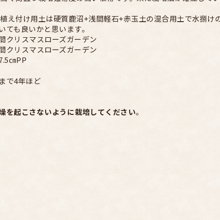
での植え付け用土は硬質鹿沼+浅間軽石+赤玉土の混合用土で水捌
いても良いかと思います。
間クリスマスローズガーデン
間クリスマスローズガーデン
.5㎝PP
まで4年ほど
燥を起こさないように栽培してください
。