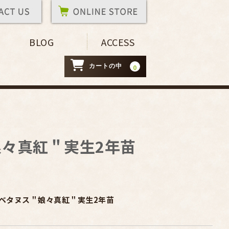
BLOG
ACCESS
カートの中
0
々真紅＂実生2年苗
ベタヌス＂娘々真紅＂実生2年苗