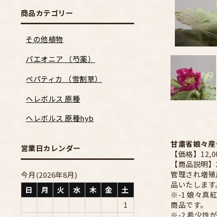
商品カテゴリー
その他植物
パエオニア （芍薬）
ぺパティカ （雪割草）
ヘレボルス 原種
ヘレボルス 原種hyb
甘粛省娘々産
営業日カレンダー
【価格】12,0
【商品説明】
管理され増殖
今月(2026年8月)
品いたします
日
月
火
水
木
金
土
※-1 娘々
1
商品です。
※-2 希少