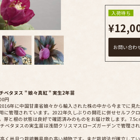
入荷待ち
¥12,0
お問い合わ
チベタヌス＂娘々真紅＂実生2年苗
00円
2016年に中国甘粛省娘々から輸入された株の中から今までに見
用に管理されています。2022年久しぶりの開花に併せセルフクロ
。芽と根の状態は良好で確認済みのものをお届け致します。7.5
真紅チベタヌスの実生苗は浅間クリスマスローズガーデンで管理さ
性が高く尚且つ栽培難易度の高い植物です。未だ栽培法が確立して