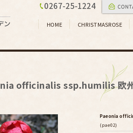
0267-25-1224
HOME
CHRISTMASROSE
onia officinalis ssp.hu
Paeonia off
(pae02)