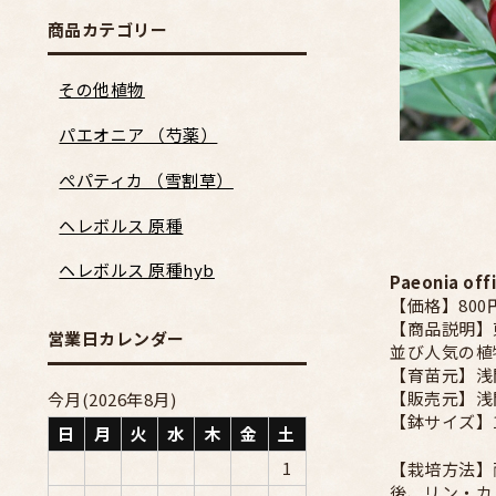
商品カテゴリー
その他植物
パエオニア （芍薬）
ぺパティカ （雪割草）
ヘレボルス 原種
ヘレボルス 原種hyb
Paeonia o
【価格】800
【商品説明】
営業日カレンダー
並び人気の植
【育苗元】浅
【販売元】浅
今月(2026年8月)
【鉢サイズ】
日
月
火
水
木
金
土
1
【栽培方法】
後、リン・カ