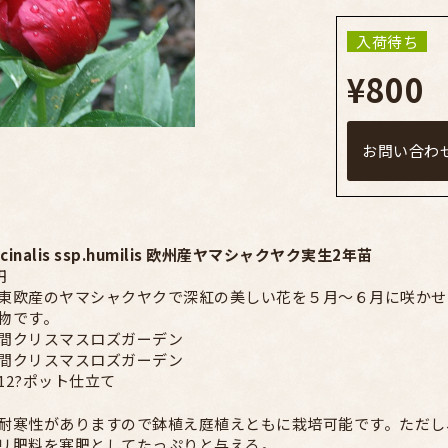
入荷待ち
¥800
お問い合わ
fficinalis ssp.humilis 欧州産ヤマシャクヤク実生2年苗
円
東欧産のヤマシャクヤクで深紅の美しい花を５月〜６月に咲かせ
物です。
間クリスマスロズガーデン
間クリスマスロズガーデン
12?ポット仕立て
耐寒性がありますので鉢植え庭植えともに栽培可能です。ただし
リ肥料を寒肥としてたっぷりと与える。