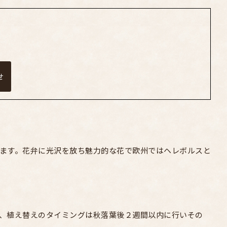
せ
ます。花弁に光沢を放ち魅力的な花で欧州ではヘレボルスと
、植え替えのタイミングは秋落葉後２週間以内に行いその