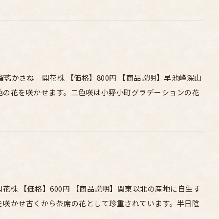
深山オダマキ 瑠璃かさね 開花株 【価格】800円 【商品説明】早池峰深山
色の花を咲かせます。二色咲は小野小町グラデーションの花
マオダマキ開花株 【価格】600円 【商品説明】関東以北の産地に自生す
を咲かせ古くから茶席の花として珍重されています。半日陰