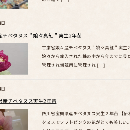
4日
産チベタヌス＂娘々真紅＂実生2年苗
甘粛省娘々産チベタヌス＂娘々真紅＂実生2年苗
娘々から輸入された株の中から今までに見
管理され増殖用に管理され […]
4日
県産チベタヌス実生2年苗
四川省宝興県産チベタヌス実生２年苗 【価格
タヌスでソフトピンクの花がとても美しい。