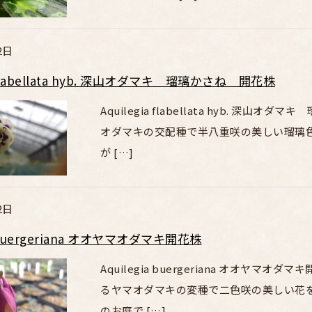
2日
a flabellata hyb. 深山オダマキ 瑠璃かさね 開花株
Aquilegia flabellata hyb. 
オダマキの交配種で半八重咲の美しい瑠璃
が […]
2日
a buergeriana オオヤマオダマキ開花株
Aquilegia buergeriana オオヤ
るヤマオダマキの変種で二色咲の美しい花
のお庭で […]