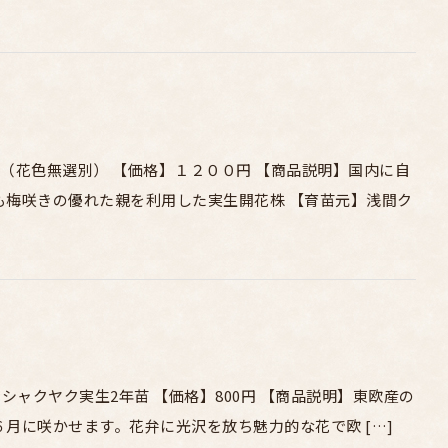
鉢セット（花色無選別） 【価格】１２００円 【商品説明】国内に自
も梅咲きの優れた親を利用した実生開花株 【育苗元】浅間ク
lis 欧州産ヤマシャクヤク実生2年苗 【価格】800円 【商品説明】東欧産の
月に咲かせます。花弁に光沢を放ち魅力的な花で欧 […]