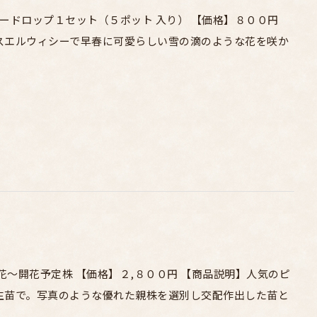
イアントスノードロップ１セット（５ポット 入り） 【価格】８００円
スエルウィシーで早春に可愛らしい雪の滴のような花を咲か
花～開花予定株 【価格】２,８００円 【商品説明】人気のピ
生苗で。写真のような優れた親株を選別し交配作出した苗と