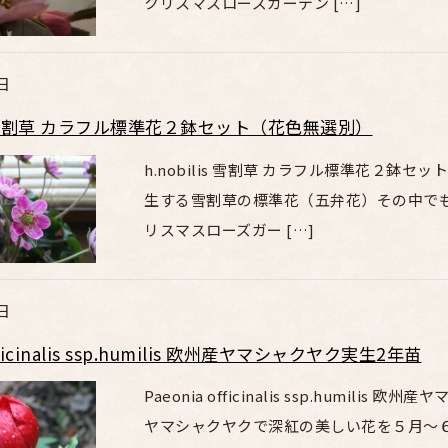
クリスマスローズガーデン […]
日
lis 雪割草 カラフル標準花２鉢セット（花色無選別）
h.nobilis 雪割草 カラフル標準花２
生する雪割草の標準花（五弁花）その中で
リスマスローズガー […]
日
officinalis ssp.humilis 欧州産ヤマシャクヤク実生2年苗
Paeonia officinalis ssp.humi
ヤマシャクヤクで深紅の美しい花を５月〜６