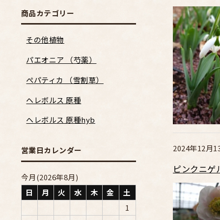
商品カテゴリー
その他植物
パエオニア （芍薬）
ぺパティカ （雪割草）
ヘレボルス 原種
ヘレボルス 原種hyb
2024年12月1
営業日カレンダー
ピンクニゲ
今月(2026年8月)
日
月
火
水
木
金
土
1