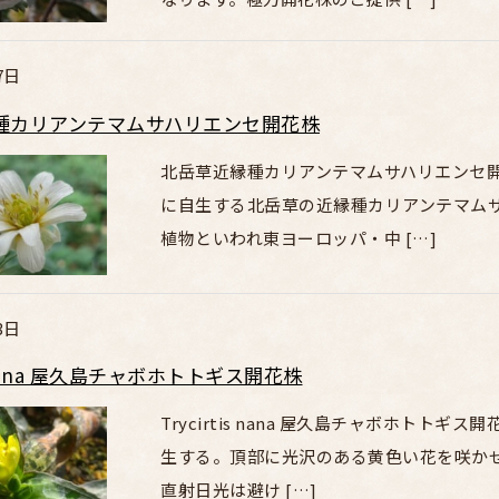
7日
種カリアンテマムサハリエンセ開花株
北岳草近縁種カリアンテマムサハリエンセ開花
に自生する北岳草の近縁種カリアンテマム
植物といわれ東ヨーロッパ・中 […]
3日
is nana 屋久島チャボホトトギス開花株
Trycirtis nana 屋久島チャボホトト
生する。頂部に光沢のある黄色い花を咲か
直射日光は避け […]