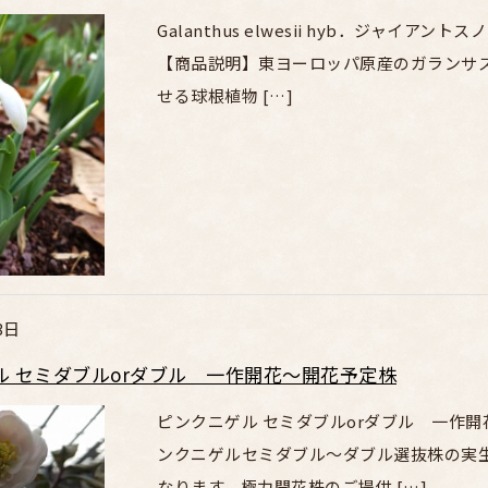
Galanthus elwesii hyb．ジャ
【商品説明】東ヨーロッパ原産のガランサ
せる球根植物 […]
3日
ル セミダブルorダブル 一作開花～開花予定株
ピンクニゲル セミダブルorダブル 一作開
ンクニゲルセミダブル～ダブル選抜株の実
なります。極力開花株のご提供 […]