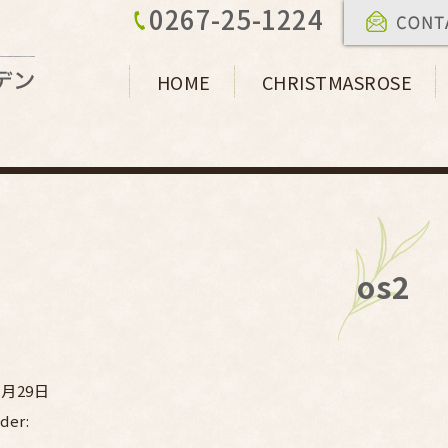
0267-25-1224
HOME
CHRISTMASROSE
os2
1月29日
der: