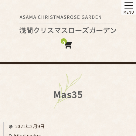
MENU
0
Mas35
2021年2月9日
Filed under: