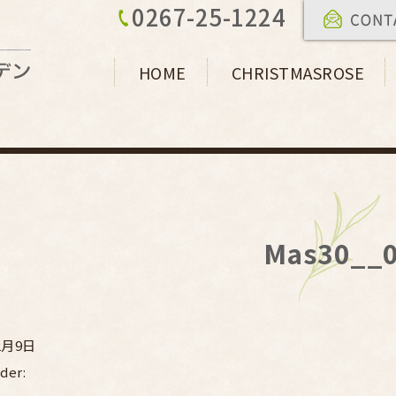
0267-25-1224
HOME
CHRISTMASROSE
Mas30__
2月9日
der: