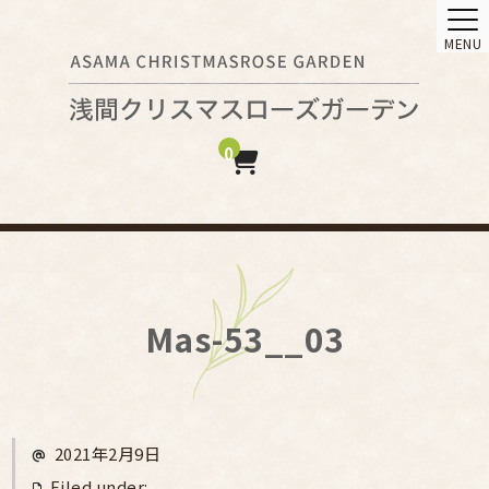
MENU
0
Mas-53__03
2021年2月9日
Filed under: