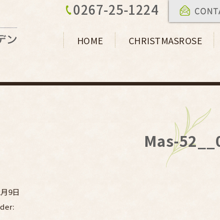
0267-25-1224
HOME
CHRISTMASROSE
Mas-52__
2月9日
der: