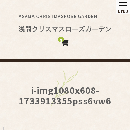
MENU
0
i-img1080x608-
1733913355pss6vw6