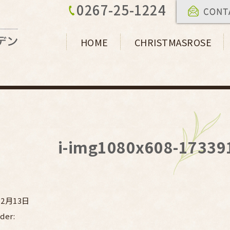
0267-25-1224
HOME
CHRISTMASROSE
i-img1080x608-17339
12月13日
der: