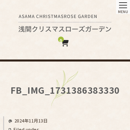
MENU
0
FB_IMG_1731386383330
2024年11月13日
Filed under: