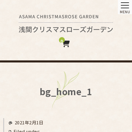
MENU
0
bg_home_1
2021年2月1日
Filed under: