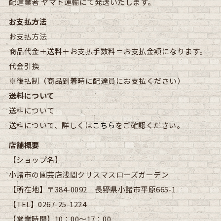
配達業者
ヤマト運輸にて発送いたします。
お支払方法
お支払方法
商品代金＋送料＋お支払手数料＝お支払金額になります。
代金引換
※後払制（商品到着時に配達員にお支払ください）
送料について
送料について
送料について、詳しくは
こちら
をご確認ください。
店舗概要
【ショップ名】
小諸市の園芸店浅間クリスマスローズガーデン
【所在地】
〒384-0092 長野県小諸市平原665-1
【TEL】
0267-25-1224
【営業時間】
10：00～17：00