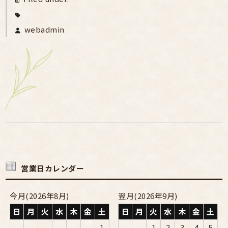
webadmin
営業日カレンダー
今月(2026年8月)
翌月(2026年9月)
日
月
火
水
木
金
土
日
月
火
水
木
金
土
1
1
2
3
4
5