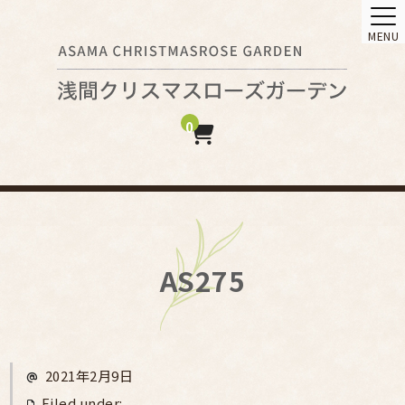
MENU
0
AS275
2021年2月9日
Filed under: