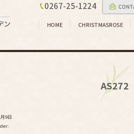
0267-25-1224
HOME
CHRISTMASROSE
AS272
2月9日
der: