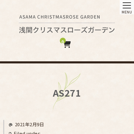
MENU
0
AS271
2021年2月9日
Filed under: