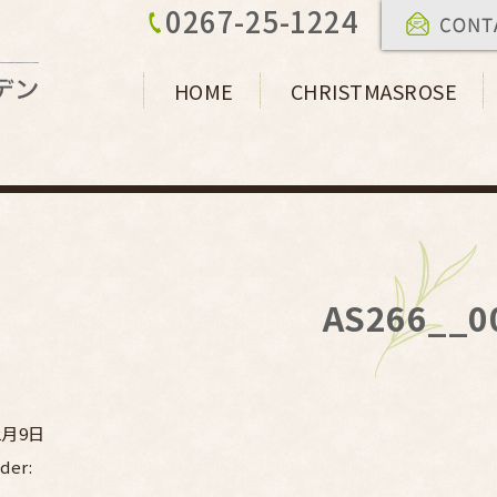
0267-25-1224
HOME
CHRISTMASROSE
AS266__0
2月9日
der: