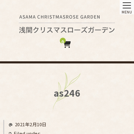
MENU
0
as246
2021年2月10日
Filed under: