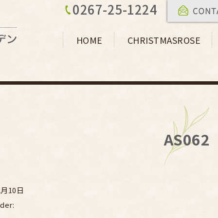
0267-25-1224
HOME
CHRISTMASROSE
AS062
2月10日
der: