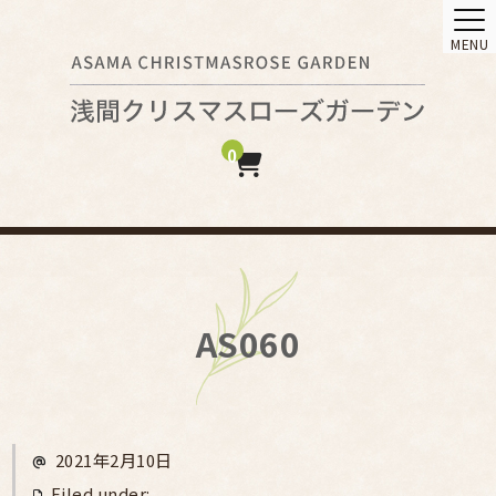
MENU
0
AS060
2021年2月10日
Filed under: