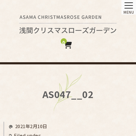
MENU
0
AS047__02
2021年2月10日
Filed under: