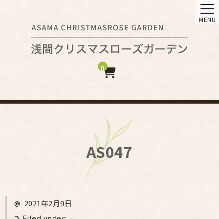
MENU
0
AS047
2021年2月9日
Filed under: