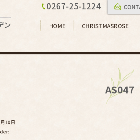
0267-25-1224
HOME
CHRISTMASROSE
AS047
2月10日
der: