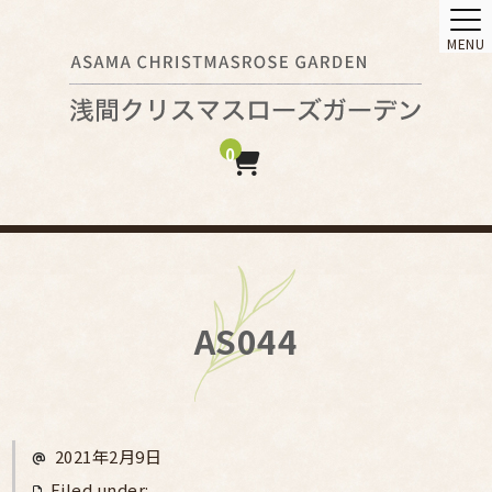
MENU
0
AS044
2021年2月9日
Filed under: