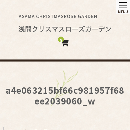
MENU
0
a4e063215bf66c981957f68
ee2039060_w